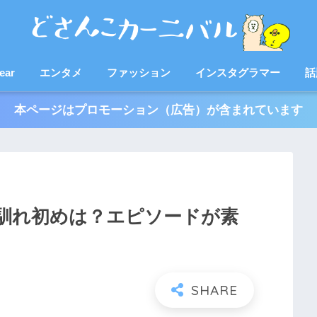
ear
エンタメ
ファッション
インスタグラマー
話
本ページはプロモーション（広告）が含まれています
馴れ初めは？エピソードが素